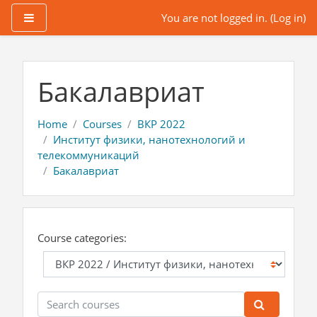
Side panel
You are not logged in. (
Log in
)
Skip to main content
Бакалавриат
Home
Courses
ВКР 2022
Институт физики, нанотехнологий и
телекоммуникаций
Бакалавриат
Course categories:
Search courses
Search co