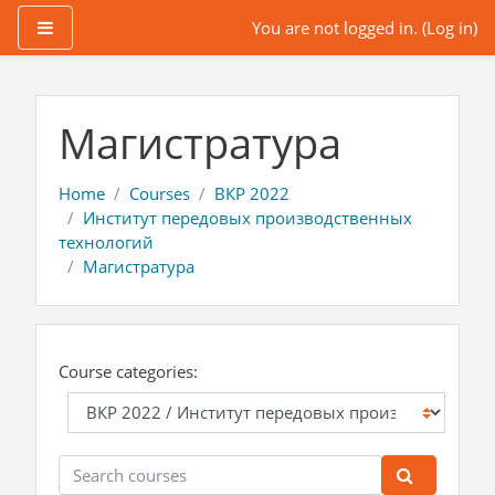
Side panel
You are not logged in. (
Log in
)
Skip to main content
Магистратура
Home
Courses
ВКР 2022
Институт передовых производственных
технологий
Магистратура
Course categories:
Search courses
Search co