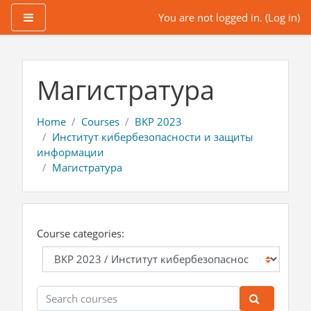
Side panel
You are not logged in. (
Log in
)
Skip to main content
Магистратура
Home
Courses
ВКР 2023
Институт кибербезопасности и защиты
информации
Магистратура
Course categories:
Search courses
Search co