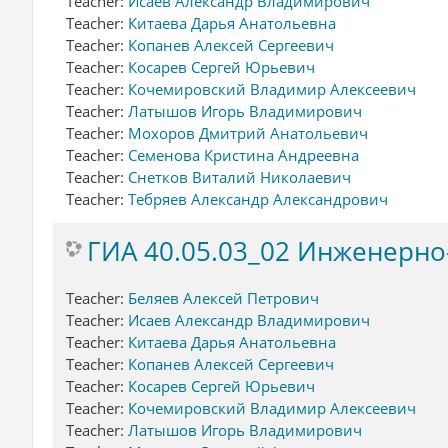
Teacher:
Исаев Александр Владимирович
Teacher:
Китаева Дарья Анатольевна
Teacher:
Копанев Алексей Сергеевич
Teacher:
Косарев Сергей Юрьевич
Teacher:
Кочемировский Владимир Алексеевич
Teacher:
Латышов Игорь Владимирович
Teacher:
Мохоров Дмитрий Анатольевич
Teacher:
Семенова Кристина Андреевна
Teacher:
Снетков Виталий Николаевич
Teacher:
Тебряев Александр Александрович
ГИА 40.05.03_02 Инженерно
Teacher:
Беляев Алексей Петрович
Teacher:
Исаев Александр Владимирович
Teacher:
Китаева Дарья Анатольевна
Teacher:
Копанев Алексей Сергеевич
Teacher:
Косарев Сергей Юрьевич
Teacher:
Кочемировский Владимир Алексеевич
Teacher:
Латышов Игорь Владимирович