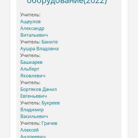
Учитель:
Ащеулов
Александр
Витальевич
Учитель:
Баните
Аушра Владовна
Учитель:
Башкарев
Альберт
Яковлевич
Учитель:
Бортяков Данил
Евгеньевич
Учитель:
Букреев
Владимир
Васильевич
Учитель:
Грачев
Алексей
Андреевич