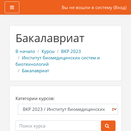
Боковая панель
Вы не вошли в систему (
Вход
)
Перейти к основному содержанию
Бакалавриат
В начало
Курсы
ВКР 2023
Институт биомедицинских систем и
биотехнологий
Бакалавриат
Категории курсов:
Поиск курса
Поиск ку