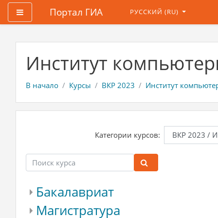
Портал ГИА
Боковая панель
РУССКИЙ ‎(RU)‎
Перейти к основному содержанию
Институт компьютер
В начало
Курсы
ВКР 2023
Институт компьюте
Категории курсов:
Поиск курса
Поиск курса
Бакалавриат
Магистратура