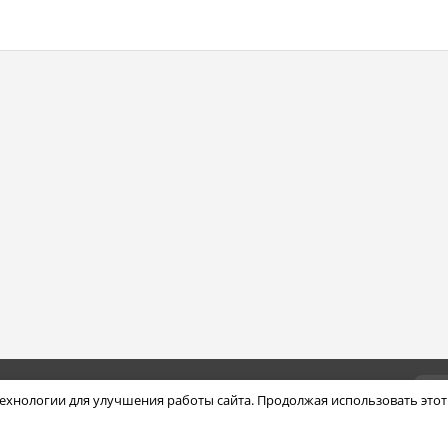
Контакты:
Авт
ехнологии для улучшения работы сайта. Продолжая использовать этот
Фот
изо
с т
195251, Санкт-Петербург, ул.
о п